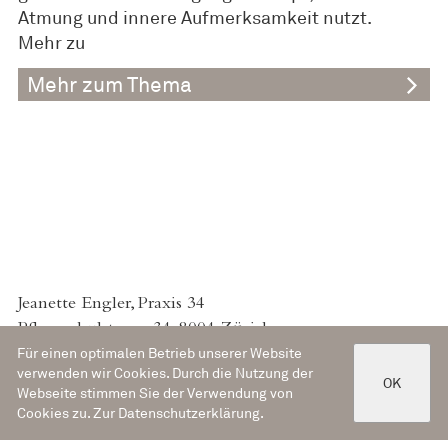
Atmung und innere Aufmerksamkeit nutzt.
Mehr zu
Mehr zum Thema
Jeanette Engler, Praxis 34
Pflanzschulstrasse 34, 8004 Zürich
Für einen optimalen Betrieb unserer Website
044 341 34 28, info@jeanette-engler.ch
verwenden wir Cookies. Durch die Nutzung der
OK
Webseite stimmen Sie der Verwendung von
Cookies zu.
Zur Datenschutzerklärung
.